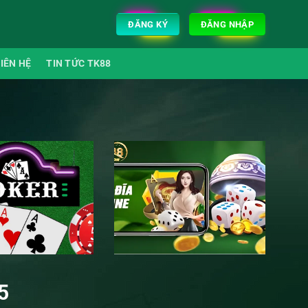
ĐĂNG KÝ
ĐĂNG NHẬP
IÊN HỆ
TIN TỨC TK88
5