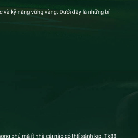
ược và kỹ năng vững vàng. Dưới đây là những bí
ong phú mà ít nhà cái nào có thể sánh kịp. Tk88