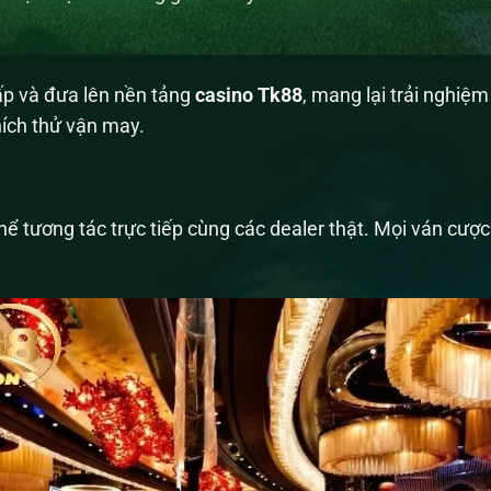
ấp và đưa lên nền tảng
casino Tk88
, mang lại trải nghiệ
hích thử vận may.
thể tương tác trực tiếp cùng các dealer thật. Mọi ván cư