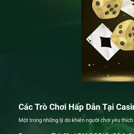
Các Trò Chơi Hấp Dẫn Tại Cas
Một trong những lý do khiến người chơi yêu thíc