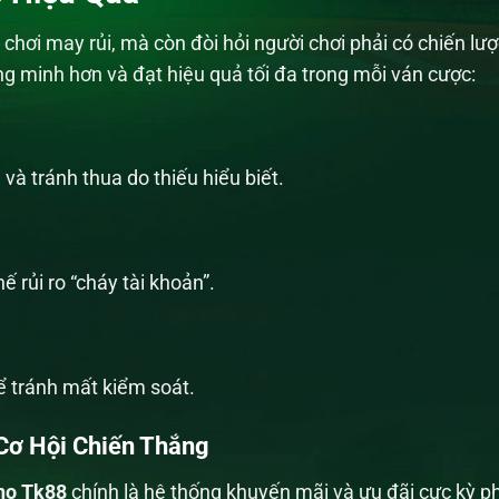
 chơi may rủi, mà còn đòi hỏi người chơi phải có chiến l
ng minh hơn và đạt hiệu quả tối đa trong mỗi ván cược:
à tránh thua do thiếu hiểu biết.
ế rủi ro “cháy tài khoản”.
ể tránh mất kiểm soát.
Cơ Hội Chiến Thắng
no Tk88
chính là hệ thống khuyến mãi và ưu đãi cực kỳ ph