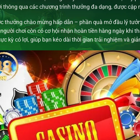
hơi thông qua các chương trình thưởng đa dạng, được cập n
ược thưởng chào mừng hấp dẫn – phần quà mở đầu lý tưở
 người chơi còn có cơ hội nhận hoàn tiền hàng ngày khi th
ực kỳ có lợi, giúp bạn kéo dài thời gian trải nghiệm và giảm