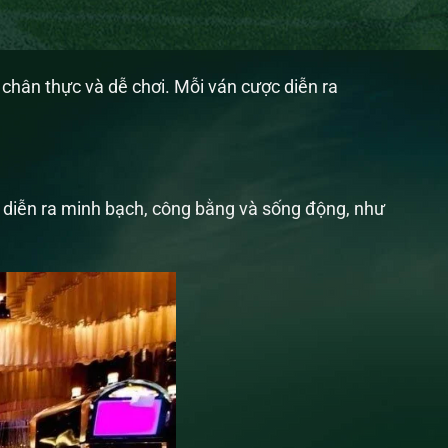
m chân thực và dễ chơi. Mỗi ván cược diễn ra
ợc diễn ra minh bạch, công bằng và sống động, như