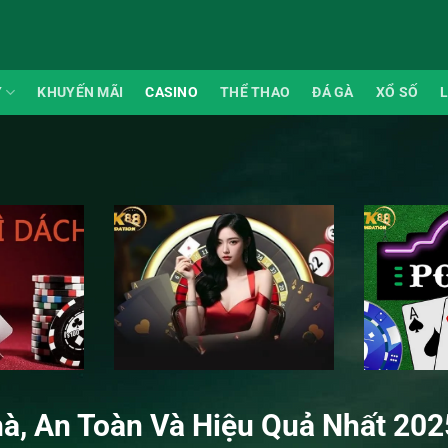
Ý
KHUYẾN MÃI
CASINO
THỂ THAO
ĐÁ GÀ
XỔ SỐ
L
Nhà, An Toàn Và Hiệu Quả Nhất 202