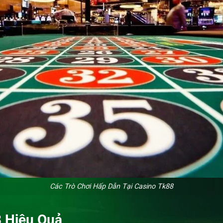
Các Trò Chơi Hấp Dẫn Tại Casino Tk88
8 Hiệu Quả