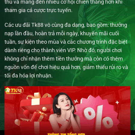
thú và mang đến nhiều cơ hội chiến thắng hơn khi
tham gia cá cược trực tuyến.
Các ưu đãi Tk88 vô cùng đa dạng, bao gồm: thưởng
nạp lần đầu, hoàn trả mỗi ngày, khuyến mãi cuối
tuần, sự kiện theo mùa và các chương trình đặc biệt
dành riêng cho thành viên VIP. Nhờ đó, người chơi
không chỉ nhận thêm tiền thưởng mà còn có thêm
nguồn vốn để chơi hiệu quả hơn, giảm thiểu rủi ro và
tối đa hóa lợi nhuận.