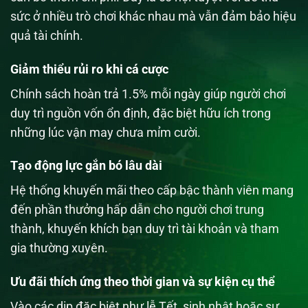
sức ở nhiều trò chơi khác nhau mà vẫn đảm bảo hiệu
quả tài chính.
Giảm thiểu rủi ro khi cá cược
Chính sách hoàn trả 1.5% mỗi ngày giúp người chơi
duy trì nguồn vốn ổn định, đặc biệt hữu ích trong
những lúc vận may chưa mỉm cười.
Tạo động lực gắn bó lâu dài
Hệ thống khuyến mãi theo cấp bậc thành viên mang
đến phần thưởng hấp dẫn cho người chơi trung
thành, khuyến khích bạn duy trì tài khoản và tham
gia thường xuyên.
Ưu đãi thích ứng theo thời gian và sự kiện cụ thể
Vào các dịp đặc biệt như lễ Tết, sinh nhật hoặc sự