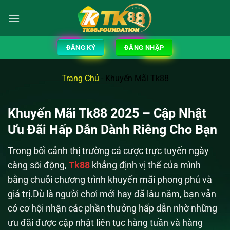
Bỏ
qua
nội
dung
ĐĂNG KÝ
ĐĂNG NHẬP
Trang Chủ
-
Khuyến Mãi Tk88
Khuyến Mãi Tk88 2025 – Cập Nhật
Ưu Đãi Hấp Dẫn Dành Riêng Cho Bạn
Trong bối cảnh thị trường cá cược trực tuyến ngày
càng sôi động,
Tk88
khẳng định vị thế của mình
bằng chuỗi chương trình khuyến mãi phong phú và
giá trị.Dù là người chơi mới hay đã lâu năm, bạn vẫn
có cơ hội nhận các phần thưởng hấp dẫn nhờ những
ưu đãi được cập nhật liên tục hàng tuần và hàng