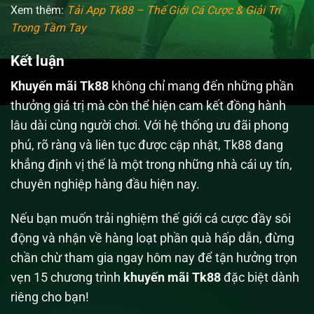
Xem thêm:
Tải App Tk88 – Thế Giới Cá Cược & Giải Trí
Trong Tầm Tay
Kết luận
Khuyến mãi Tk88
không chỉ mang đến những phần
thưởng giá trị mà còn thể hiện cam kết đồng hành
lâu dài cùng người chơi. Với hệ thống ưu đãi phong
phú, rõ ràng và liên tục được cập nhật, Tk88 đang
khẳng định vị thế là một trong những nhà cái uy tín,
chuyên nghiệp hàng đầu hiện nay.
Nếu bạn muốn trải nghiệm thế giới cá cược đầy sôi
động và nhận về hàng loạt phần quà hấp dẫn, đừng
chần chừ tham gia ngay hôm nay để tận hưởng trọn
vẹn 15 chương trình
khuyến mãi Tk88
đặc biệt dành
riêng cho bạn!