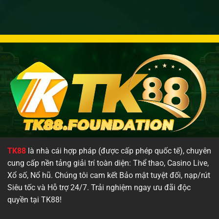
TK88
là nhà cái hợp pháp (được cấp phép quốc tế), chuyên
cung cấp nền tảng giải trí toàn diện: Thể thao, Casino Live,
Xổ số, Nổ hũ. Chúng tôi cam kết Bảo mật tuyệt đối, nạp/rút
Siêu tốc và Hỗ trợ 24/7. Trải nghiệm ngay ưu đãi độc
quyền tại TK88!