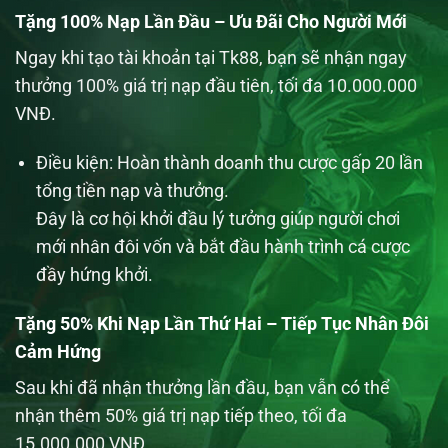
Tặng 100% Nạp Lần Đầu – Ưu Đãi Cho Người Mới
Ngay khi tạo tài khoản tại Tk88, bạn sẽ nhận ngay
thưởng 100% giá trị nạp đầu tiên, tối đa 10.000.000
VNĐ.
Điều kiện: Hoàn thành doanh thu cược gấp 20 lần
tổng tiền nạp và thưởng.
Đây là cơ hội khởi đầu lý tưởng giúp người chơi
mới nhân đôi vốn và bắt đầu hành trình cá cược
đầy hứng khởi.
Tặng 50% Khi Nạp Lần Thứ Hai – Tiếp Tục Nhân Đôi
Cảm Hứng
Sau khi đã nhận thưởng lần đầu, bạn vẫn có thể
nhận thêm 50% giá trị nạp tiếp theo, tối đa
15.000.000 VNĐ.